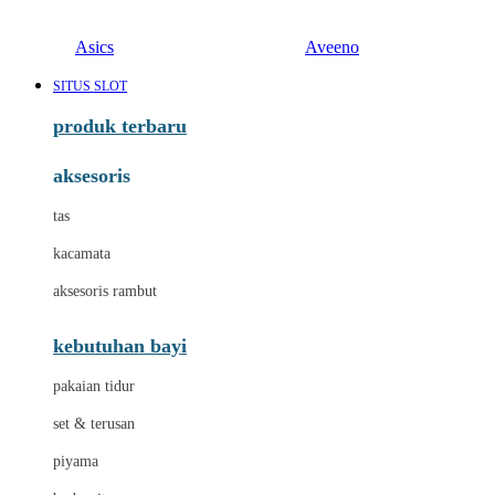
Asics
Aveeno
SITUS SLOT
produk terbaru
aksesoris
tas
kacamata
aksesoris rambut
kebutuhan bayi
pakaian tidur
set & terusan
piyama