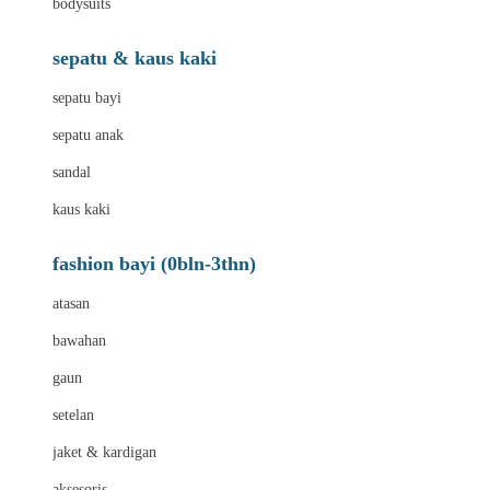
bodysuits
sepatu & kaus kaki
sepatu bayi
sepatu anak
sandal
kaus kaki
fashion bayi (0bln-3thn)
atasan
bawahan
gaun
setelan
jaket & kardigan
aksesoris