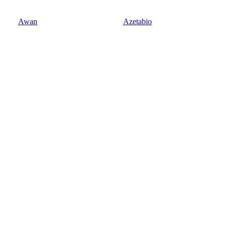
Awan
Azetabio