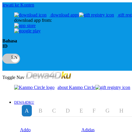
lewati ke Konten
download apps
gift reg
download app from:
Bahasa
ID
Toggle Nav
about Kanmo Circle
DEWA4DKU
A
B
C
D
E
F
G
H
Addo
Adidas